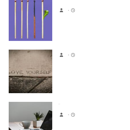
-
-
-