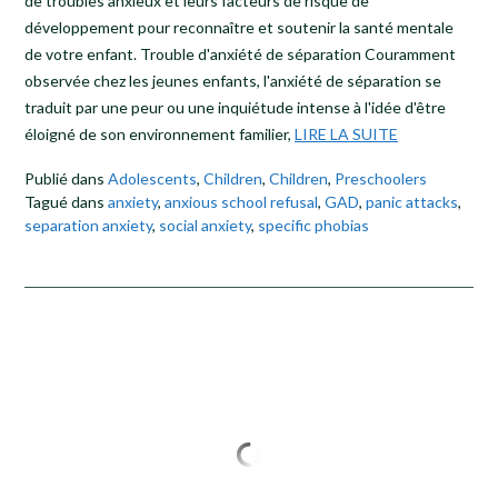
de troubles anxieux et leurs facteurs de risque de
développement pour reconnaître et soutenir la santé mentale
de votre enfant. Trouble d'anxiété de séparation Couramment
observée chez les jeunes enfants, l'anxiété de séparation se
traduit par une peur ou une inquiétude intense à l'idée d'être
éloigné de son environnement familier,
LIRE LA SUITE
Publié dans
Adolescents
,
Children
,
Children
,
Preschoolers
Tagué dans
anxiety
,
anxious school refusal
,
GAD
,
panic attacks
,
separation anxiety
,
social anxiety
,
specific phobias