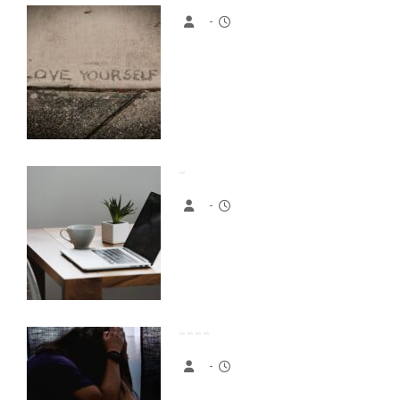
-
-
-