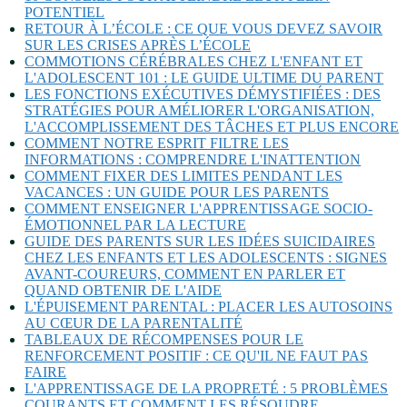
POTENTIEL
RETOUR À L’ÉCOLE : CE QUE VOUS DEVEZ SAVOIR
SUR LES CRISES APRÈS L’ÉCOLE
COMMOTIONS CÉRÉBRALES CHEZ L'ENFANT ET
L'ADOLESCENT 101 : LE GUIDE ULTIME DU PARENT
LES FONCTIONS EXÉCUTIVES DÉMYSTIFIÉES : DES
STRATÉGIES POUR AMÉLIORER L'ORGANISATION,
L'ACCOMPLISSEMENT DES TÂCHES ET PLUS ENCORE
COMMENT NOTRE ESPRIT FILTRE LES
INFORMATIONS : COMPRENDRE L'INATTENTION
COMMENT FIXER DES LIMITES PENDANT LES
VACANCES : UN GUIDE POUR LES PARENTS
COMMENT ENSEIGNER L'APPRENTISSAGE SOCIO-
ÉMOTIONNEL PAR LA LECTURE
GUIDE DES PARENTS SUR LES IDÉES SUICIDAIRES
CHEZ LES ENFANTS ET LES ADOLESCENTS : SIGNES
AVANT-COUREURS, COMMENT EN PARLER ET
QUAND OBTENIR DE L'AIDE
L'ÉPUISEMENT PARENTAL : PLACER LES AUTOSOINS
AU CŒUR DE LA PARENTALITÉ
TABLEAUX DE RÉCOMPENSES POUR LE
RENFORCEMENT POSITIF : CE QU'IL NE FAUT PAS
FAIRE
L'APPRENTISSAGE DE LA PROPRETÉ : 5 PROBLÈMES
COURANTS ET COMMENT LES RÉSOUDRE