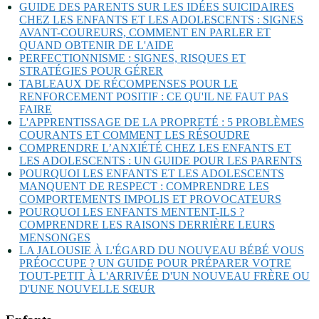
GUIDE DES PARENTS SUR LES IDÉES SUICIDAIRES
CHEZ LES ENFANTS ET LES ADOLESCENTS : SIGNES
AVANT-COUREURS, COMMENT EN PARLER ET
QUAND OBTENIR DE L'AIDE
PERFECTIONNISME : SIGNES, RISQUES ET
STRATÉGIES POUR GÉRER
TABLEAUX DE RÉCOMPENSES POUR LE
RENFORCEMENT POSITIF : CE QU'IL NE FAUT PAS
FAIRE
L'APPRENTISSAGE DE LA PROPRETÉ : 5 PROBLÈMES
COURANTS ET COMMENT LES RÉSOUDRE
COMPRENDRE L’ANXIÉTÉ CHEZ LES ENFANTS ET
LES ADOLESCENTS : UN GUIDE POUR LES PARENTS
POURQUOI LES ENFANTS ET LES ADOLESCENTS
MANQUENT DE RESPECT : COMPRENDRE LES
COMPORTEMENTS IMPOLIS ET PROVOCATEURS
POURQUOI LES ENFANTS MENTENT-ILS ?
COMPRENDRE LES RAISONS DERRIÈRE LEURS
MENSONGES
LA JALOUSIE À L'ÉGARD DU NOUVEAU BÉBÉ VOUS
PRÉOCCUPE ? UN GUIDE POUR PRÉPARER VOTRE
TOUT-PETIT À L'ARRIVÉE D'UN NOUVEAU FRÈRE OU
D'UNE NOUVELLE SŒUR