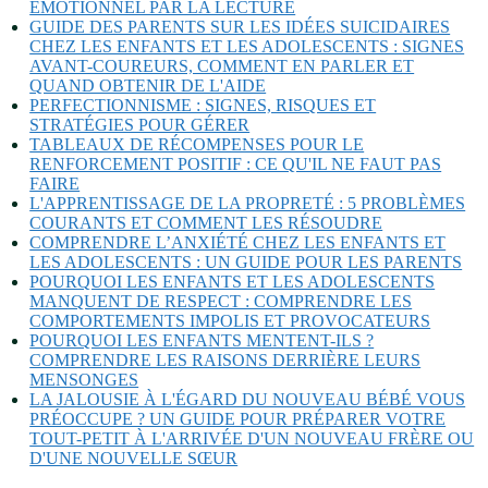
ÉMOTIONNEL PAR LA LECTURE
GUIDE DES PARENTS SUR LES IDÉES SUICIDAIRES
CHEZ LES ENFANTS ET LES ADOLESCENTS : SIGNES
AVANT-COUREURS, COMMENT EN PARLER ET
QUAND OBTENIR DE L'AIDE
PERFECTIONNISME : SIGNES, RISQUES ET
STRATÉGIES POUR GÉRER
TABLEAUX DE RÉCOMPENSES POUR LE
RENFORCEMENT POSITIF : CE QU'IL NE FAUT PAS
FAIRE
L'APPRENTISSAGE DE LA PROPRETÉ : 5 PROBLÈMES
COURANTS ET COMMENT LES RÉSOUDRE
COMPRENDRE L’ANXIÉTÉ CHEZ LES ENFANTS ET
LES ADOLESCENTS : UN GUIDE POUR LES PARENTS
POURQUOI LES ENFANTS ET LES ADOLESCENTS
MANQUENT DE RESPECT : COMPRENDRE LES
COMPORTEMENTS IMPOLIS ET PROVOCATEURS
POURQUOI LES ENFANTS MENTENT-ILS ?
COMPRENDRE LES RAISONS DERRIÈRE LEURS
MENSONGES
LA JALOUSIE À L'ÉGARD DU NOUVEAU BÉBÉ VOUS
PRÉOCCUPE ? UN GUIDE POUR PRÉPARER VOTRE
TOUT-PETIT À L'ARRIVÉE D'UN NOUVEAU FRÈRE OU
D'UNE NOUVELLE SŒUR