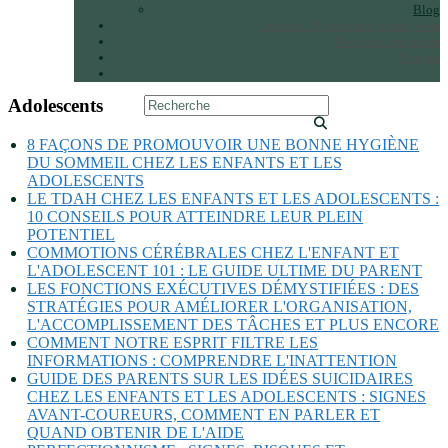
Blog
Contact / Prendre un rendez-vous
Foire aux questions
Emploi
Adolescents
8 FAÇONS DE PROMOUVOIR UNE BONNE HYGIÈNE
DU SOMMEIL CHEZ LES ENFANTS ET LES
ADOLESCENTS
LE TDAH CHEZ LES ENFANTS ET LES ADOLESCENTS :
10 CONSEILS POUR ATTEINDRE LEUR PLEIN
POTENTIEL
COMMOTIONS CÉRÉBRALES CHEZ L'ENFANT ET
L'ADOLESCENT 101 : LE GUIDE ULTIME DU PARENT
LES FONCTIONS EXÉCUTIVES DÉMYSTIFIÉES : DES
STRATÉGIES POUR AMÉLIORER L'ORGANISATION,
L'ACCOMPLISSEMENT DES TÂCHES ET PLUS ENCORE
COMMENT NOTRE ESPRIT FILTRE LES
INFORMATIONS : COMPRENDRE L'INATTENTION
GUIDE DES PARENTS SUR LES IDÉES SUICIDAIRES
CHEZ LES ENFANTS ET LES ADOLESCENTS : SIGNES
AVANT-COUREURS, COMMENT EN PARLER ET
QUAND OBTENIR DE L'AIDE