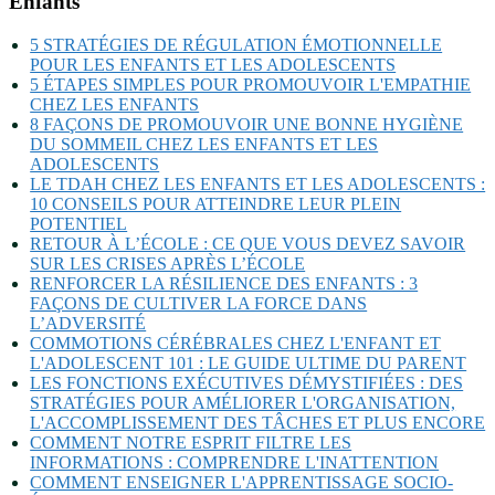
Enfants
5 STRATÉGIES DE RÉGULATION ÉMOTIONNELLE
POUR LES ENFANTS ET LES ADOLESCENTS
5 ÉTAPES SIMPLES POUR PROMOUVOIR L'EMPATHIE
CHEZ LES ENFANTS
8 FAÇONS DE PROMOUVOIR UNE BONNE HYGIÈNE
DU SOMMEIL CHEZ LES ENFANTS ET LES
ADOLESCENTS
LE TDAH CHEZ LES ENFANTS ET LES ADOLESCENTS :
10 CONSEILS POUR ATTEINDRE LEUR PLEIN
POTENTIEL
RETOUR À L’ÉCOLE : CE QUE VOUS DEVEZ SAVOIR
SUR LES CRISES APRÈS L’ÉCOLE
RENFORCER LA RÉSILIENCE DES ENFANTS : 3
FAÇONS DE CULTIVER LA FORCE DANS
L’ADVERSITÉ
COMMOTIONS CÉRÉBRALES CHEZ L'ENFANT ET
L'ADOLESCENT 101 : LE GUIDE ULTIME DU PARENT
LES FONCTIONS EXÉCUTIVES DÉMYSTIFIÉES : DES
STRATÉGIES POUR AMÉLIORER L'ORGANISATION,
L'ACCOMPLISSEMENT DES TÂCHES ET PLUS ENCORE
COMMENT NOTRE ESPRIT FILTRE LES
INFORMATIONS : COMPRENDRE L'INATTENTION
COMMENT ENSEIGNER L'APPRENTISSAGE SOCIO-