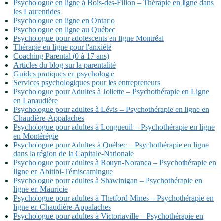
Psychologue en ligne à Bois-des-Filion – Thérapie en ligne dans
les Laurentides
Psychologue en ligne en Ontario
Psychologue en ligne au Québec
Psychologue pour adolescents en ligne Montréal
Thérapie en ligne pour l'anxiété
Coaching Parental (0 à 17 ans)
Articles du blog sur la parentalité
Guides pratiques en psychologie
Services psychologiques pour les entrepreneurs
Psychologue pour Adultes à Joliette – Psychothérapie en Ligne
en Lanaudière
Psychologue pour adultes à Lévis – Psychothérapie en ligne en
Chaudière-Appalaches
Psychologue pour adultes à Longueuil – Psychothérapie en ligne
en Montérégie
Psychologue pour Adultes à Québec – Psychothérapie en ligne
dans la région de la Capitale-Nationale
Psychologue pour adultes à Rouyn-Noranda – Psychothérapie en
ligne en Abitibi-Témiscamingue
Psychologue pour adultes à Shawinigan – Psychothérapie en
ligne en Mauricie
Psychologue pour adultes à Thetford Mines – Psychothérapie en
ligne en Chaudière-Appalaches
Psychologue pour adultes à Victoriaville – Psychothérapie en