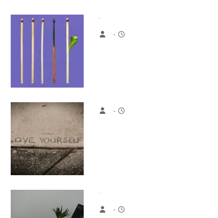
-
-
-