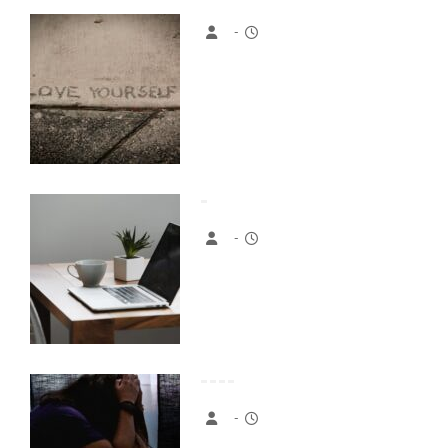
-
-
-