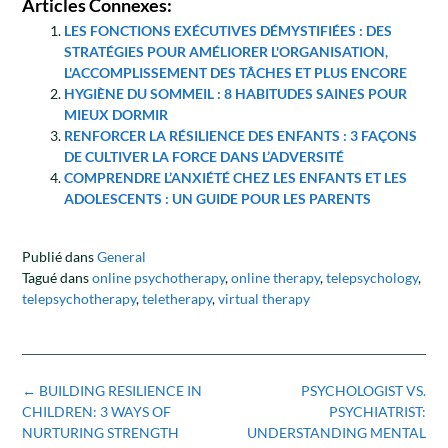
Articles Connexes:
LES FONCTIONS EXÉCUTIVES DÉMYSTIFIÉES : DES
STRATÉGIES POUR AMÉLIORER L'ORGANISATION,
L'ACCOMPLISSEMENT DES TÂCHES ET PLUS ENCORE
HYGIÈNE DU SOMMEIL : 8 HABITUDES SAINES POUR
MIEUX DORMIR
RENFORCER LA RÉSILIENCE DES ENFANTS : 3 FAÇONS
DE CULTIVER LA FORCE DANS L’ADVERSITÉ
COMPRENDRE L’ANXIÉTÉ CHEZ LES ENFANTS ET LES
ADOLESCENTS : UN GUIDE POUR LES PARENTS
Publié dans
General
Tagué dans
online psychotherapy
,
online therapy
,
telepsychology
,
telepsychotherapy
,
teletherapy
,
virtual therapy
Navigation
←
BUILDING RESILIENCE IN
PSYCHOLOGIST VS.
postale
CHILDREN: 3 WAYS OF
PSYCHIATRIST:
NURTURING STRENGTH
UNDERSTANDING MENTAL