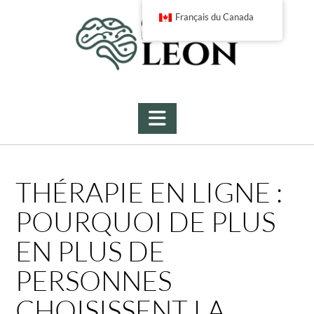
Skip
Français du Canada
to
content
THÉRAPIE EN LIGNE :
POURQUOI DE PLUS
EN PLUS DE
PERSONNES
CHOISISSENT LA