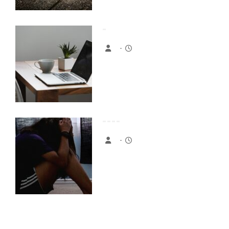
-
-
-