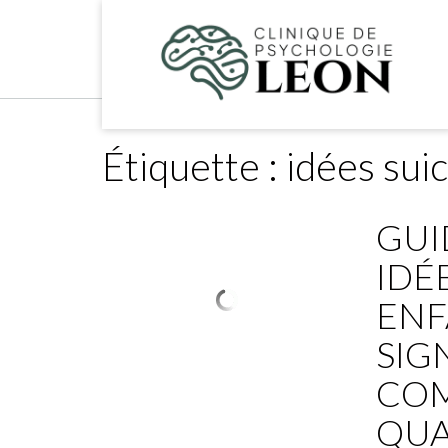
Skip
to
content
Étiquette :
idées suic
GUI
IDÉ
ENF
SIG
COM
QUA