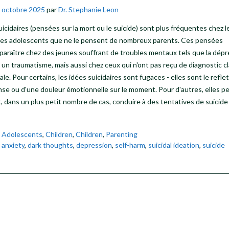
 octobre 2025
par
Dr. Stephanie Leon
uicidaires (pensées sur la mort ou le suicide) sont plus fréquentes chez l
 les adolescents que ne le pensent de nombreux parents. Ces pensées
araître chez des jeunes souffrant de troubles mentaux tels que la dépr
u un traumatisme, mais aussi chez ceux qui n'ont pas reçu de diagnostic cl
e. Pour certains, les idées suicidaires sont fugaces - elles sont le refle
nse ou d'une douleur émotionnelle sur le moment. Pour d'autres, elles p
t, dans un plus petit nombre de cas, conduire à des tentatives de suicid
s
Adolescents
,
Children
,
Children
,
Parenting
s
anxiety
,
dark thoughts
,
depression
,
self-harm
,
suicidal ideation
,
suicide