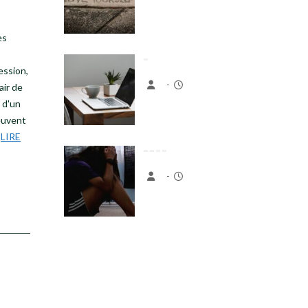
es
ession,
-
air de
t d'un
euvent
e
LIRE
-
-