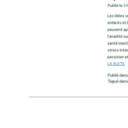
Publié le
14
Les idées s
enfants et
peuvent app
l'anxiété o
santé mental
stress inte
persister e
LA SUITE
Publié dan
Tagué dan