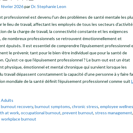
 février 2026
par
Dr. Stephanie Leon
t professionnel est devenu l'un des problèmes de santé mentale les pl
 le lieu de travail, affectant les employés de tous les secteurs d'activit
ion de la charge de travail, la connectivité constante et les exigences
s, de nombreux professionnels se retrouvent émotionnellement et
t épuisés. Il est essentiel de comprendre l'épuisement professionnel 
ent le prévenir, tant pour le bien-être individuel que pour la santé de
ion. Qu'est-ce que l'épuisement professionnel ? Le burn-out est un état
t physique, émotionnel et mental chronique qui survient lorsque les
u travail dépassent constamment la capacité d'une personne à y faire fa
ion mondiale de la santé définit l'épuisement professionnel comme suit
s
Adults
s
burnout recovery
,
burnout symptoms
,
chronic stress
,
employee wellne
th at work
,
occupational burnout
,
prevent burnout
,
stress management
,
workplace burnout