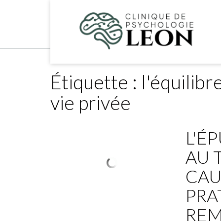
Skip
to
content
Étiquette :
l'équilibr
vie privée
L'É
AU T
CAU
PRA
REM