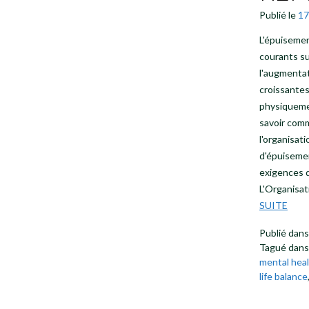
Publié le
17
L'épuisemen
courants sur
l'augmentat
croissante
physiquemen
savoir comm
l'organisat
d'épuisemen
exigences d
L'Organisat
SUITE
Publié dan
Tagué dan
mental heal
life balance