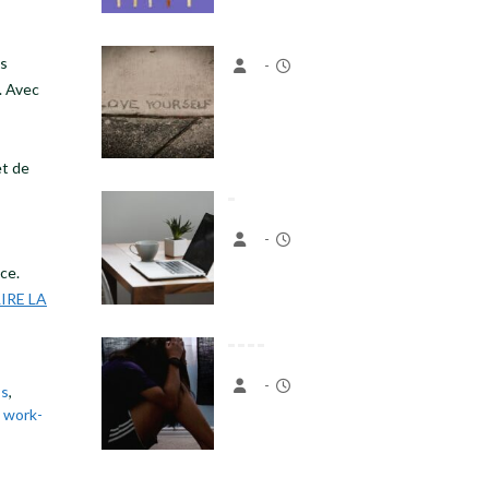
us
é. Avec
-
et de
ce.
-
LIRE LA
ss
,
,
work-
-